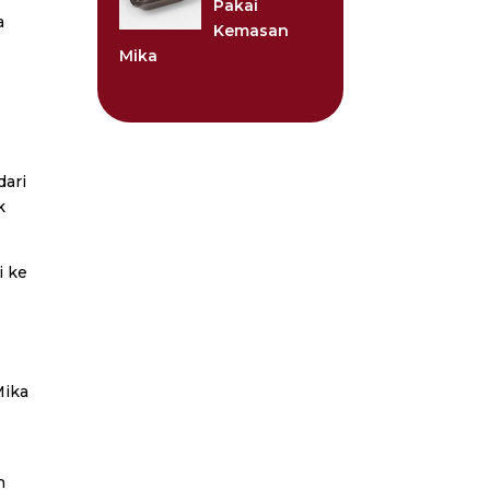
Pakai
a
Kemasan
Mika
dari
k
i ke
Mika
n